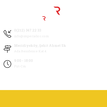
0(212) 347 22 33
info@imperialicc.com
Mecidiyeköy, Şehit Ahmet Sk
Ada Residence Kat:4
9:00 - 18:00
Pzt-Cm