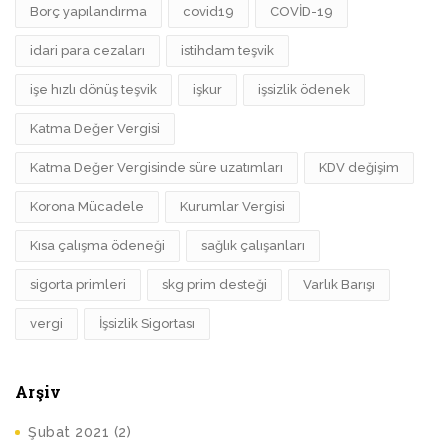
Borç yapılandırma
covid19
COVİD-19
idari para cezaları
istihdam teşvik
işe hızlı dönüş teşvik
işkur
işsizlik ödenek
Katma Değer Vergisi
Katma Değer Vergisinde süre uzatımları
KDV değişim
Korona Mücadele
Kurumlar Vergisi
Kısa çalışma ödeneği
sağlık çalışanları
sigorta primleri
skg prim desteği
Varlık Barışı
vergi
İşsizlik Sigortası
Arşiv
Şubat 2021
(2)